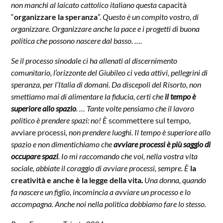
non manchi al laicato cattolico italiano questa
capacità
“
organizzare la speranza
”.
Questo è un compito vostro, di
organizzare. Organizzare anche la pace e i progetti di buona
politica che possono nascere dal basso. ….
Se il processo sinodale ci ha allenati al discernimento
comunitario, l’orizzonte del Giubileo ci veda attivi, pellegrini di
speranza, per l’Italia di domani. Da discepoli del Risorto, non
smettiamo mai di alimentare la fiducia, certi che
il tempo è
superiore allo spazio
. … Tante volte pensiamo che il lavoro
politico è prendere spazi: no! È
scommettere sul tempo
,
avviare processi
, non prendere luoghi. Il tempo è superiore allo
spazio e non dimentichiamo che
avviare processi è più saggio di
occupare spazi
. Io mi raccomando che voi, nella vostra vita
sociale, abbiate il coraggio di avviare processi, sempre. È
la
creatività e anche è la legge della vita
.
Una donna, quando
fa nascere un figlio, incomincia a avviare un processo e lo
accompagna. Anche noi nella politica dobbiamo fare lo stesso.