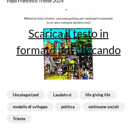
Papa Francesco Trieste 2024
Scarica il testo in
formato pdf cliccando
qui
Uncategorized
Laudato sì
life giving life
modello di sviluppo
politica
settimane sociali
Trieste